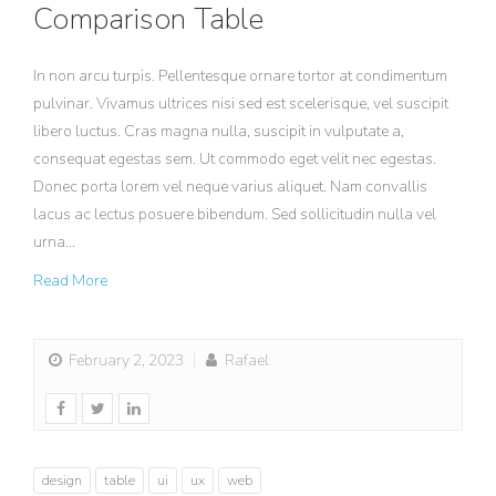
Comparison Table
In non arcu turpis. Pellentesque ornare tortor at condimentum
pulvinar. Vivamus ultrices nisi sed est scelerisque, vel suscipit
libero luctus. Cras magna nulla, suscipit in vulputate a,
consequat egestas sem. Ut commodo eget velit nec egestas.
Donec porta lorem vel neque varius aliquet. Nam convallis
lacus ac lectus posuere bibendum. Sed sollicitudin nulla vel
urna…
Read More
February 2, 2023
Rafael
design
table
ui
ux
web