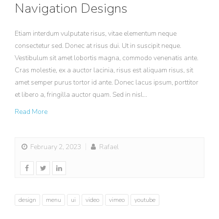
Navigation Designs
Etiam interdum vulputate risus, vitae elementum neque
consectetur sed. Donec at risus dui. Ut in suscipit neque.
Vestibulum sit amet lobortis magna, commodo venenatis ante.
Cras molestie, ex a auctor lacinia, risus est aliquam risus, sit
amet semper purus tortor id ante. Donec lacus ipsum, porttitor
et libero a, fringilla auctor quam. Sed in nisl…
Read More
February 2, 2023
Rafael
design
menu
ui
video
vimeo
youtube